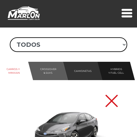
CARROS Y
CROSSOVER
HYBRIDS
CAMIONETAS
MINIVAN
& SUVS
Y FUEL CELL