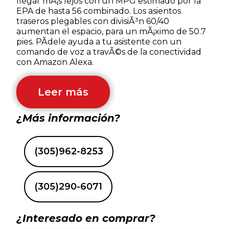
llegar mÃ¡s lejos con un MPG estimado por la
EPA de hasta 56 combinado. Los asientos
traseros plegables con divisiÃ³n 60/40
aumentan el espacio, para un mÃ¡ximo de 50.7
pies. PÃ­dele ayuda a tu asistente con un
comando de voz a travÃ©s de la conectividad
con Amazon Alexa.
Leer más
¿Más información?
(305)962-8253
(305)290-6071
¿Interesado en comprar?